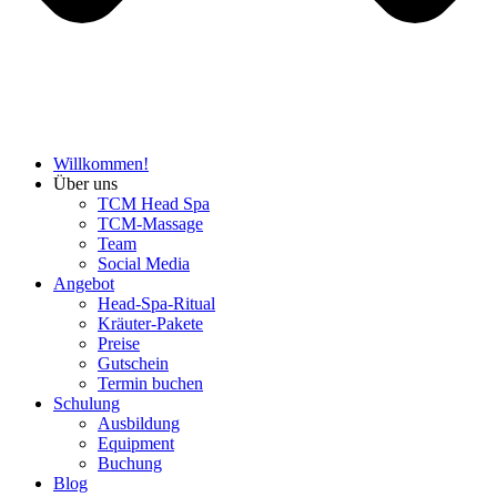
Willkommen!
Über uns
TCM Head Spa
TCM-Massage
Team
Social Media
Angebot
Head-Spa-Ritual
Kräuter-Pakete
Preise
Gutschein
Termin buchen
Schulung
Ausbildung
Equipment
Buchung
Blog