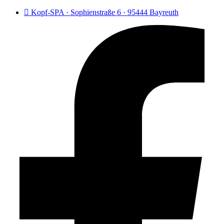
Kopf-SPA · Sophienstraße 6 · 95444 Bayreuth