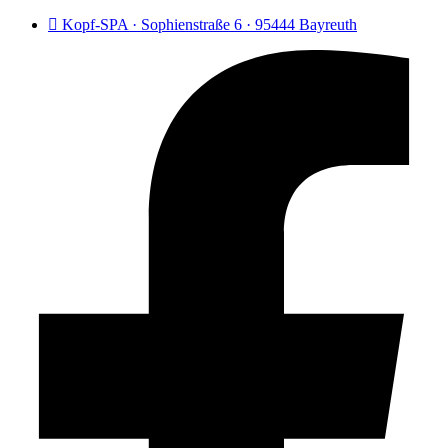
Kopf-SPA · Sophienstraße 6 · 95444 Bayreuth