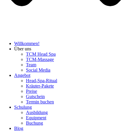
Willkommen!
Über uns
TCM Head Spa
TCM-Massage
Team
Social Media
Angebot
Head-Spa-Ritual
Kräuter-Pakete
Preise
Gutschein
Termin buchen
Schulung
Ausbildung
Equipment
Buchung
Blog