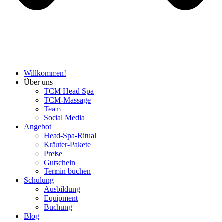
Willkommen!
Über uns
TCM Head Spa
TCM-Massage
Team
Social Media
Angebot
Head-Spa-Ritual
Kräuter-Pakete
Preise
Gutschein
Termin buchen
Schulung
Ausbildung
Equipment
Buchung
Blog