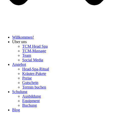
Willkommen!
Über uns
TCM Head Spa
TCM-Massage
Team
Social Media
Angebot
Head-Spa-Ritual
Kräuter-Pakete
Preise
Gutschein
Termin buchen
Schulung
Ausbildung
Equipment
Buchung
Blog