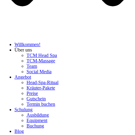
Willkommen!
Über uns
TCM Head Spa
TCM-Massage
Team
Social Media
Angebot
Head-Spa-Ritual
Kräuter-Pakete
Preise
Gutschein
Termin buchen
Schulung
Ausbildung
Equipment
Buchung
Blog