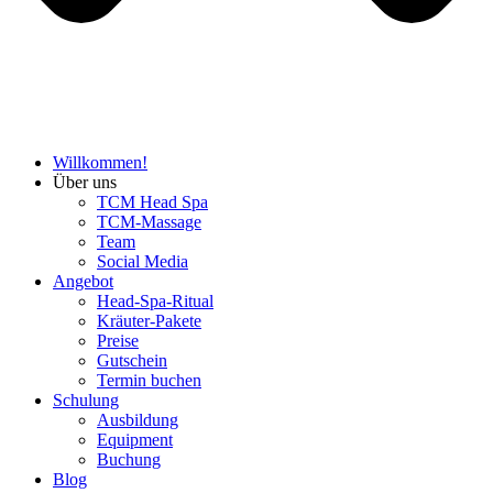
Willkommen!
Über uns
TCM Head Spa
TCM-Massage
Team
Social Media
Angebot
Head-Spa-Ritual
Kräuter-Pakete
Preise
Gutschein
Termin buchen
Schulung
Ausbildung
Equipment
Buchung
Blog