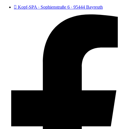
Kopf-SPA · Sophienstraße 6 · 95444 Bayreuth