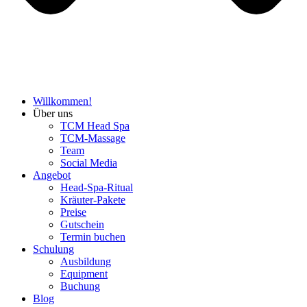
Willkommen!
Über uns
TCM Head Spa
TCM-Massage
Team
Social Media
Angebot
Head-Spa-Ritual
Kräuter-Pakete
Preise
Gutschein
Termin buchen
Schulung
Ausbildung
Equipment
Buchung
Blog